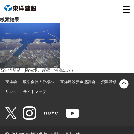
検索結果
石狩湾新港（防波堤、岸壁、浚渫ほか）
東洋会
取引会社の皆様へ
東洋建設安全協議会
資料請求
リンク
サイトマップ