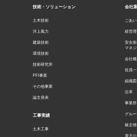
技術・ソリューション
会社
土木技術
ごあい
洋上風力
経営理
建築技術
安全衛
マネジ
環境技術
会社概
技術研究所
役員一
PFI事業
組織図
その他事業
沿革
論文発表
事業所
グルー
工事実績
株主情
土木工事
電子公