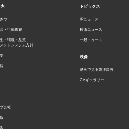
案内
トピックス
さつ
IRニュース
念・行動規範
技術ニュース
生・環境・品質
一般ニュース
メントシステム方針
要
映像
覧
動画で見る東洋建設
CMギャラリー
プ会社
報
告