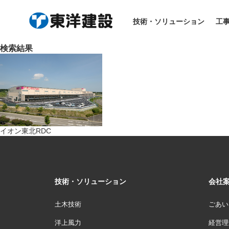
HOME
> 工事実績
技術・ソリューション
工
検索結果
イオン東北RDC
技術・ソリューション
会社
土木技術
ごあい
洋上風力
経営理