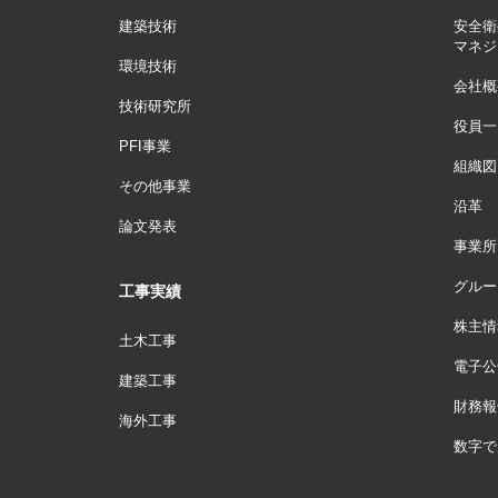
建築技術
安全衛
マネジ
環境技術
会社概
技術研究所
役員一
PFI事業
組織図
その他事業
沿革
論文発表
事業所
グルー
工事実績
株主情
土木工事
電子公
建築工事
財務報
海外工事
数字で