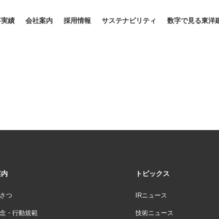
事実績
会社案内
採用情報
サステナビリティ
数字で見る東洋
案内
トピックス
さつ
IRニュース
念・行動規範
技術ニュース