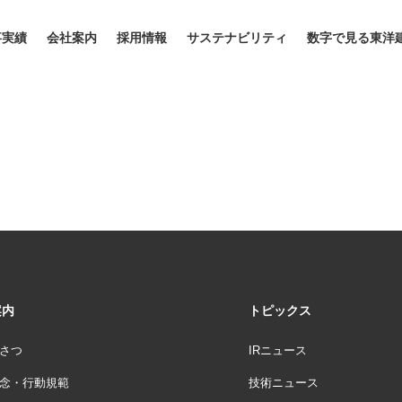
事実績
会社案内
採用情報
サステナビリティ
数字で見る東洋
案内
トピックス
さつ
IRニュース
念・行動規範
技術ニュース