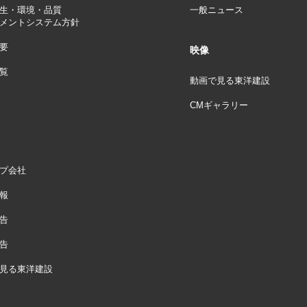
生・環境・品質
一般ニュース
メントシステム方針
要
映像
覧
動画で見る東洋建設
CMギャラリー
プ会社
報
告
告
見る東洋建設