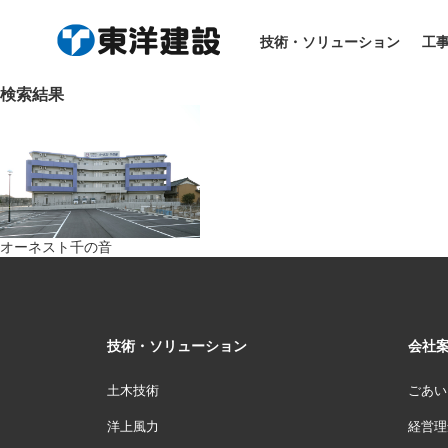
HOME
> 工事実績
技術・ソリューション
工
検索結果
オーネスト千の音
技術・ソリューション
会社
土木技術
ごあい
洋上風力
経営理