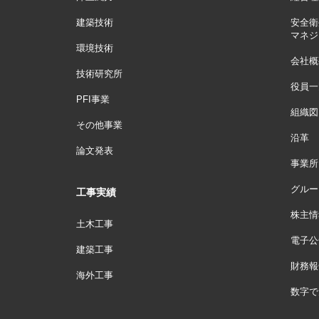
建築技術
安全衛
マネジ
環境技術
会社概
技術研究所
役員一
PFI事業
組織図
その他事業
沿革
論文発表
事業所
グルー
工事実績
株主情
土木工事
電子公
建築工事
財務報
海外工事
数字で