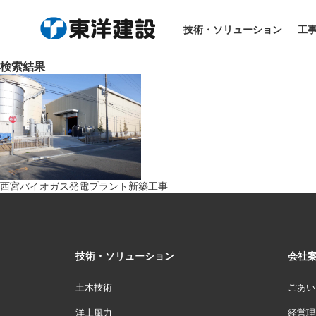
HOME
> 工事実績
技術・ソリューション
工
検索結果
西宮バイオガス発電プラント新築工事
技術・ソリューション
会社
土木技術
ごあい
洋上風力
経営理