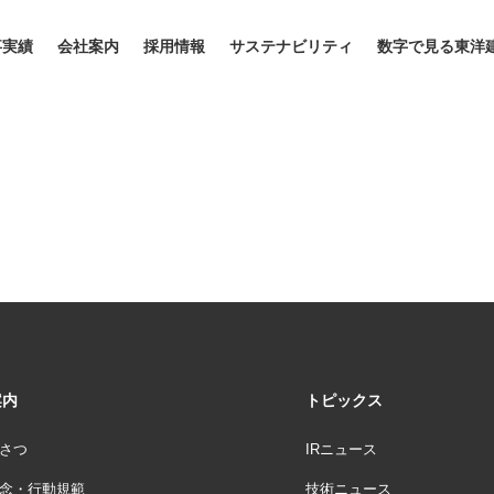
事実績
会社案内
採用情報
サステナビリティ
数字で見る東洋
案内
トピックス
さつ
IRニュース
念・行動規範
技術ニュース