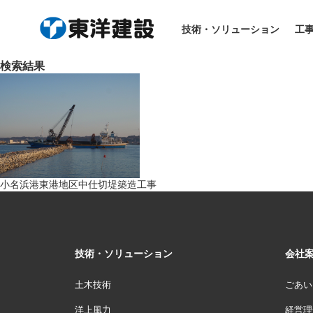
HOME
> 工事実績
技術・ソリューション
工
検索結果
小名浜港東港地区中仕切堤築造工事
技術・ソリューション
会社
土木技術
ごあい
洋上風力
経営理