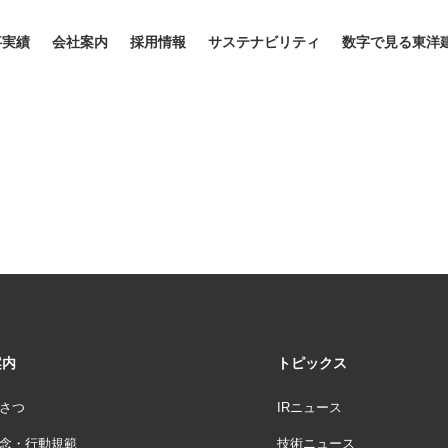
事実績
会社案内
採用情報
サステナビリティ
数字で見る東洋
案内
トピックス
さつ
IRニュース
念・行動規範
技術ニュース