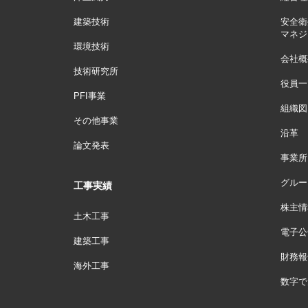
建築技術
安全衛
マネジ
環境技術
会社概
技術研究所
役員一
PFI事業
組織図
その他事業
沿革
論文発表
事業所
グルー
工事実績
株主情
土木工事
電子公
建築工事
財務報
海外工事
数字で