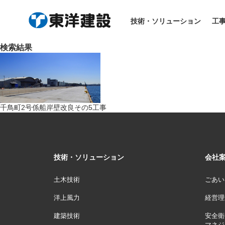
HOME
> 工事実績
技術・ソリューション
工
検索結果
千鳥町2号係船岸壁改良その5工事
技術・ソリューション
会社
土木技術
ごあい
洋上風力
経営理
建築技術
安全衛
マネジ