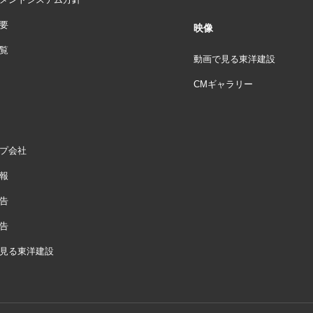
要
映像
覧
動画で見る東洋建設
CMギャラリー
プ会社
報
告
告
見る東洋建設