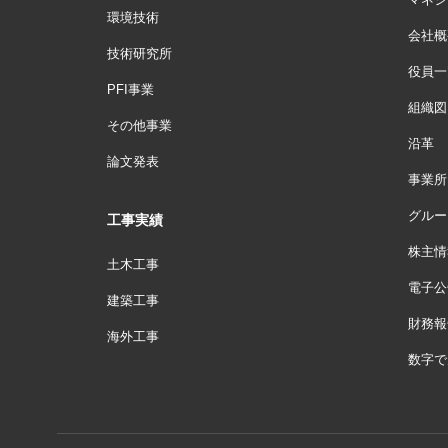
環境技術
会社概
技術研究所
役員一
PFI事業
組織図
その他事業
沿革
論文発表
事業所
グルー
工事実績
株主情
土木工事
電子公
建築工事
財務報
海外工事
数字で