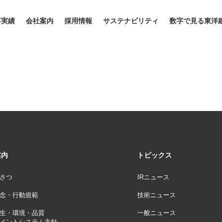
事実績
会社案内
採用情報
サステナビリティ
数字で見る東洋
案内
トピックス
さつ
IRニュース
念・行動規範
技術ニュース
生・環境・品質
一般ニュース
メントシステム方針