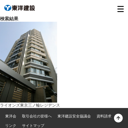
検索結果
ライオンズ東京三ノ輪レジデンス
東洋会
取引会社の皆様へ
東洋建設安全協議会
資料請求
リンク
サイトマップ