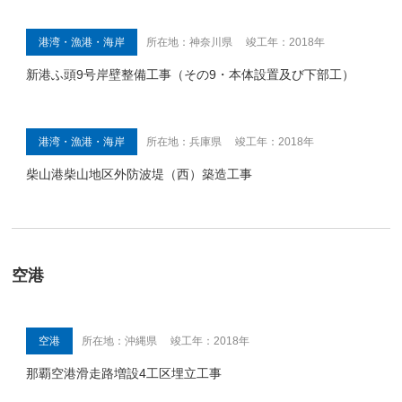
港湾・漁港・海岸
所在地：神奈川県 竣工年：2018年
新港ふ頭9号岸壁整備工事（その9・本体設置及び下部工）
港湾・漁港・海岸
所在地：兵庫県 竣工年：2018年
柴山港柴山地区外防波堤（西）築造工事
空港
空港
所在地：沖縄県 竣工年：2018年
那覇空港滑走路増設4工区埋立工事