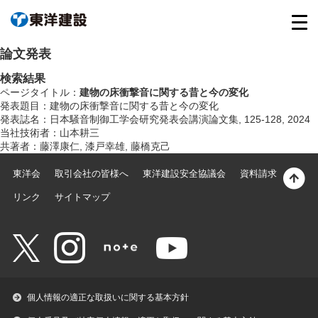
論文発表
検索結果
ページタイトル：
建物の床衝撃音に関する昔と今の変化
発表題目：建物の床衝撃音に関する昔と今の変化
発表誌名：日本騒音制御工学会研究発表会講演論文集, 125-128, 2024
当社技術者：山本耕三
共著者：藤澤康仁, 漆戸幸雄, 藤橋克己
東洋会
取引会社の皆様へ
東洋建設安全協議会
資料請求
リンク
サイトマップ
個人情報の適正な取扱いに関する基本方針