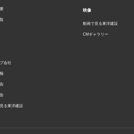
要
映像
覧
動画で見る東洋建設
CMギャラリー
プ会社
報
告
告
見る東洋建設