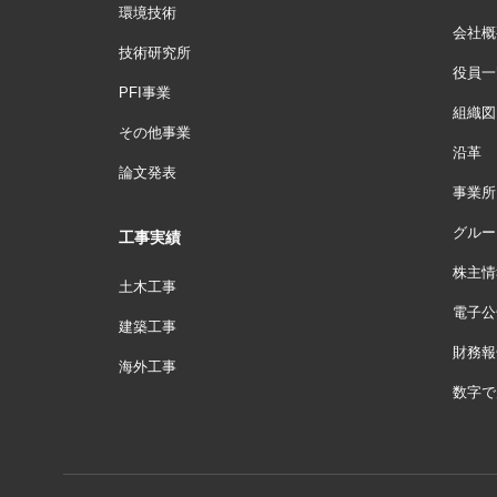
環境技術
会社概
技術研究所
役員一
PFI事業
組織図
その他事業
沿革
論文発表
事業所
グルー
工事実績
株主情
土木工事
電子公
建築工事
財務報
海外工事
数字で