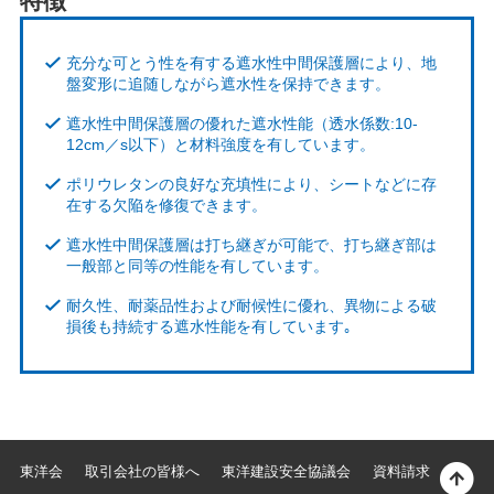
特徴
充分な可とう性を有する遮水性中間保護層により、地
盤変形に追随しながら遮水性を保持できます。
遮水性中間保護層の優れた遮水性能（透水係数:10-
12cm／s以下）と材料強度を有しています。
ポリウレタンの良好な充填性により、シートなどに存
在する欠陥を修復できます。
遮水性中間保護層は打ち継ぎが可能で、打ち継ぎ部は
一般部と同等の性能を有しています。
耐久性、耐薬品性および耐候性に優れ、異物による破
損後も持続する遮水性能を有しています｡
東洋会
取引会社の皆様へ
東洋建設安全協議会
資料請求