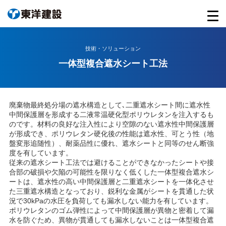
技術・ソリューション
一体型複合遮水シート工法
廃棄物最終処分場の遮水構造として､二重遮水シート間に遮水性
中間保護層を形成する二液常温硬化型ポリウレタンを注入するも
のです。材料の良好な注入性により空隙のない遮水性中間保護層
が形成でき、ポリウレタン硬化後の性能は遮水性、可とう性（地
盤変形追随性）、耐薬品性に優れ、遮水シートと同等のせん断強
度を有しています。
従来の遮水シート工法では避けることができなかったシートや接
合部の破損や欠陥の可能性を限りなく低くした一体型複合遮水シ
ートは、遮水性の高い中間保護層と二重遮水シートを一体化させ
た三重遮水構造となっており、鋭利な金属がシートを貫通した状
況で30kPaの水圧を負荷しても漏水しない能力を有しています。
ポリウレタンのゴム弾性によって中間保護層が異物と密着して漏
水を防ぐため、異物が貫通しても漏水しないことは一体型複合遮