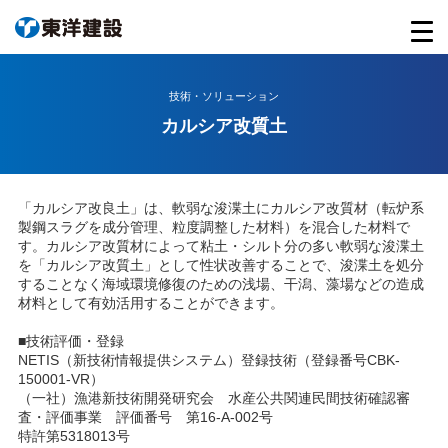
技術・ソリューション
カルシア改質土
「カルシア改良土」は、軟弱な浚渫土にカルシア改質材（転炉系
製鋼スラグを成分管理、粒度調整した材料）を混合した材料で
す。カルシア改質材によって粘土・シルト分の多い軟弱な浚渫土
を「カルシア改質土」として性状改善することで、浚渫土を処分
することなく海域環境修復のための浅場、干潟、藻場などの造成
材料として有効活用することができます。
■技術評価・登録
NETIS（新技術情報提供システム）登録技術（登録番号CBK-
150001-VR）
（一社）漁港新技術開発研究会 水産公共関連民間技術確認審
査・評価事業 評価番号 第16-A-002号
特許第5318013号