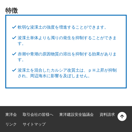
特徴
軟弱な浚渫土の強度を増進することができます。
浚渫土単体よりも濁りの発生を抑制することができま
す。
赤潮や青潮の原因物質の溶出を抑制する効果がありま
す。
浚渫土を混合したカルシア改質土は、ｐＨ上昇が抑制
され、周辺海水に影響を及ぼしません。
東洋会
取引会社の皆様へ
東洋建設安全協議会
資料請求
リンク
サイトマップ