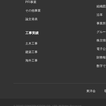
PFI事業
組織図
その他事業
沿革
論文発表
事業所
グルー
工事実績
株主情
土木工事
電子公
建築工事
財務報
海外工事
数字で
東洋会