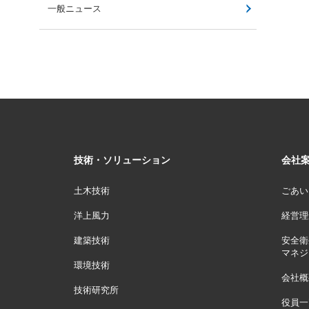
一般ニュース
技術・ソリューション
会社
土木技術
ごあい
洋上風力
経営理
建築技術
安全衛
マネジ
環境技術
会社概
技術研究所
役員一