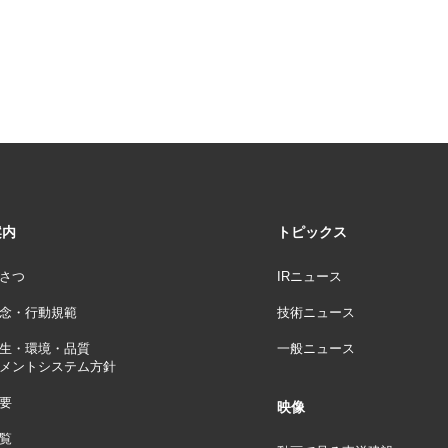
案内
トピックス
さつ
IRニュース
念・行動規範
技術ニュース
生・環境・品質
一般ニュース
メントシステム方針
要
映像
覧