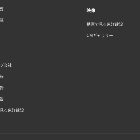
要
映像
覧
動画で見る東洋建設
CMギャラリー
プ会社
報
告
告
見る東洋建設