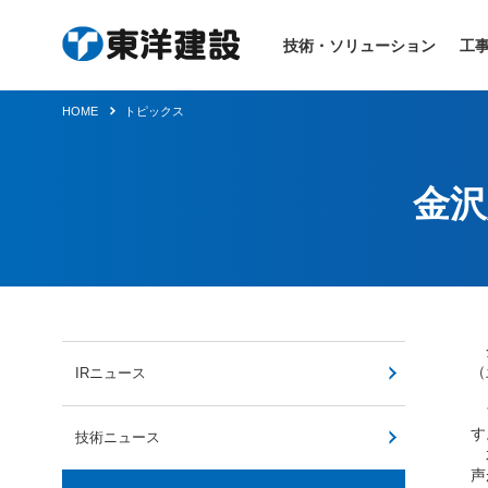
技術・ソリューション
工
HOME
トピックス
金沢
金
（
IRニュース
ア
す
技術ニュース
水
声