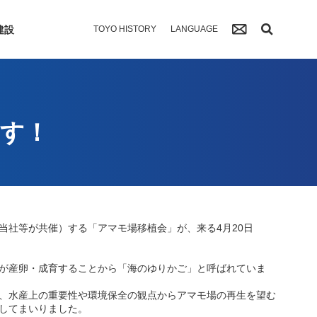
建設
TOYO HISTORY
LANGUAGE
ます！
社等が共催）する「アマモ場移植会」が、来る4月20日
が産卵・成育することから「海のゆりかご」と呼ばれていま
、水産上の重要性や環境保全の観点からアマモ場の再生を望む
してまいりました。