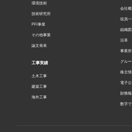
環境技術
会社概
技術研究所
役員一
PFI事業
組織図
その他事業
沿革
論文発表
事業所
グルー
工事実績
株主情
土木工事
電子公
建築工事
財務報
海外工事
数字で