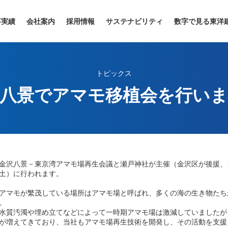
事実績
会社案内
採用情報
サステナビリティ
数字で見る東洋
トピックス
八景でアマモ移植会を行い
沢八景－東京湾アマモ場再生会議と瀬戸神社が主催（金沢区が後援、当
土）に行われます。
マモが繁茂している場所はアマモ場と呼ばれ、多くの海の生き物たち
。
質汚濁や埋め立てなどによって一時期アマモ場は激減していましたが
が増えてきており、当社もアマモ場再生技術を開発し、その活動を支援