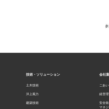
参
技術・ソリューション
会社
土木技術
ごあい
洋上風力
経営理
建築技術
安全衛
マネジ