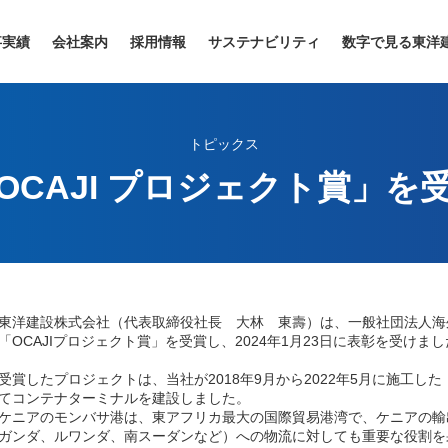
事実績
会社案内
採用情報
サステナビリティ
数字で見る東洋
トピックス
OCAJI プロジェクト賞」を
洋建設株式会社（代表取締役社長 大林 東壽）は、一般社団法人海外
「OCAJIプロジェクト賞」を受賞し、2024年1月23日に表彰を受けま
賞したプロジェクトは、当社が2018年9月から2022年5月に施工し
てコンテナターミナルを建設しました。
ニアのモンバサ港は、東アフリカ最大の国際貿易港湾で、ケニアの輸
ガンダ、ルワンダ、南スーダンなど）への物流に対しても重要な役割を