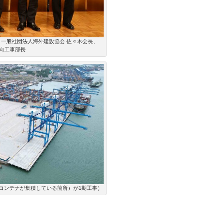
、一般社団法人海外建設協会 佐々木会長、
小向工事部長
コンテナが集積している箇所）が1期工事）