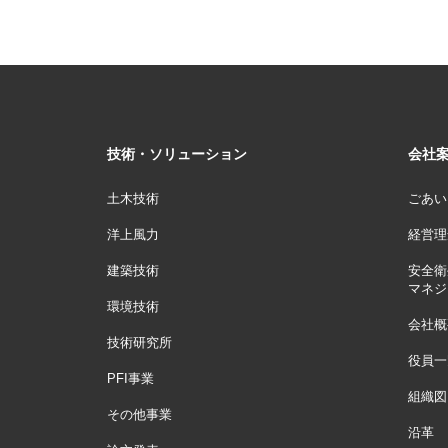
技術・ソリューション
会社
土木技術
ごあい
洋上風力
経営理
建築技術
安全衛
マネジ
環境技術
会社概
技術研究所
役員一
PFI事業
組織図
その他事業
沿革