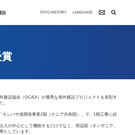
建設
TOYO HISTORY
LANGUAGE
受賞
建設協会（OCAJI）が優秀な海外建設プロジェクトを表彰す
した。
た「モンバサ港開発事業2期（ケニア共和国）」で、1期工事に続
出入の中心として機能するだけでなく、周辺国（タンザニア、
果たしています。