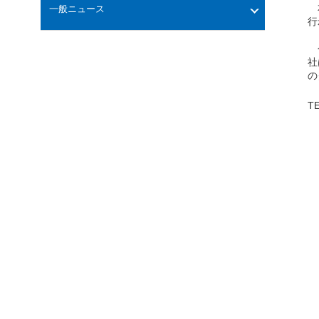
本
一般ニュース
行
今
社
の
T