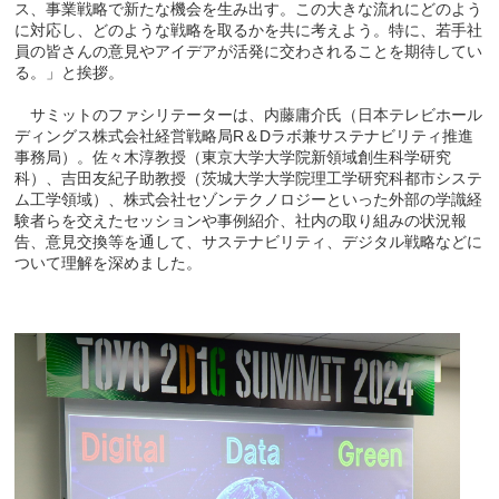
ス、事業戦略で新たな機会を生み出す。この大きな流れにどのよう
に対応し、どのような戦略を取るかを共に考えよう。特に、若手社
員の皆さんの意見やアイデアが活発に交わされることを期待してい
る。」と挨拶。
サミットのファシリテーターは、内藤庸介氏（日本テレビホール
ディングス株式会社経営戦略局R＆Dラボ兼サステナビリティ推進
事務局）。佐々木淳教授（東京大学大学院新領域創生科学研究
科）、吉田友紀子助教授（茨城大学大学院理工学研究科都市システ
ム工学領域）、株式会社セゾンテクノロジーといった外部の学識経
験者らを交えたセッションや事例紹介、社内の取り組みの状況報
告、意見交換等を通して、サステナビリティ、デジタル戦略などに
ついて理解を深めました。