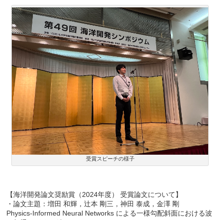
受賞スピーチの様子
【海洋開発論文奨励賞（2024年度） 受賞論文について】
・論文主題：増田 和輝，辻本 剛三，神田 泰成，金澤 剛
Physics-Informed Neural Networks による一様勾配斜面における波