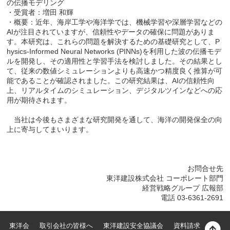
の伝播モデリング
・受賞者：増田 和輝
・概要：近年、海岸工学や海洋学では、機械学習や深層学習などの
AIが注目されていますが、信頼性やデータの確保に問題がありま
す。本研究は、これらの問題を解決するための基礎研究として、P
hysics-Informed Neural Networks (PINNs)を利用した波の伝播モデ
ルを開発し、その適用性と学習手法を検討しました。その結果とし
て、従来の数値シミュレーションよりも高速かつ精度良く推算が可
能であることが確認されました。この研究結果は、AIの信頼性向
上、リアルタイムのシミュレーション、デジタルツインなどへの応
用が期待されます。
当社は今後もさまざまな研究開発を通して、海洋の開発保全の向
上に寄与してまいります。
お問合せ先
東洋建設株式会社 コーポレート部門
経営戦略グループ 広報部
電話 03-6361-2691
東洋会
取引会社の皆様へ
東洋建設安全協議会
資料請求