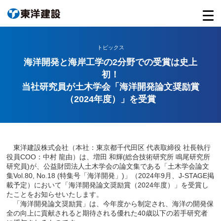
トピックス
海洋開発と海岸工学の2分野での受賞は史上
初！
当社研究員が土木学会「海洋開発論文奨励賞
（2024年度）」を受賞
東洋建設株式会社（本社：東京都千代田区 代表取締役 社長執行
役員COO：中村 龍由）は、増田 和輝(総合技術研究所 鳴尾研究所
研究員)が、公益財団法人土木学会の論文集である「土木学会論文
集Vol.80, No.18 (特集号「海洋開発」)」（2024年9月、J-STAGE掲
載予定）において「海洋開発論文奨励賞（2024年度）」を受賞し
たことをお知らせいたします。
「海洋開発論文奨励賞」は、今年度から制定され、海洋の開発保
全の向上に貢献されると期待される優れた40歳以下の若手研究者