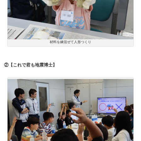
材料を練混ぜて人形つくり
②【これで君も地震博士】