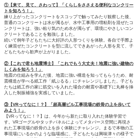
①【来て、見て、さわって】「くらしをささえる便利なコンクリー
トを知ろう！」
練り上がったコンクリートをスコップで触ってみたり観察した後、
普通のコンクリートは水が濁るが、水中工事用の増粘剤を混ぜたコ
ンクリートは、強い粘り気のため水が濁らず、環境にやさしいコン
クリートであることを勉強しました。
続いて例年子どもたちに大好評の人形つくりを体験。各自で手際よ
く練混ぜたコンクリートを型に流してできあがった人形を見て、子
どもたちから歓声が上がりました。
②【これで君も地震博士】「これでもう大丈夫！地震に強い建物の
しくみを知ろう！」
地震の仕組みを学んだ後、地震に強い構造を知ってもらうため、耐
震構造が学べる紙工作「紙ぶるる」にチャレンジしました。子ども
たちは紙工作の家に筋交いを入れた場合の耐震や基礎下に丸棒を挿
入した制振補強を実感していました。
③【VRってなに！？】「超高層ビル工事現場の鉄骨の上を歩いて
みよう！」
【VRってなに！？】は、今年から新たに取り入れた体験学習で
す。VRゴーグルやタッチパネルによってメタバース空間に再現さ
れた工事現場の鉄骨の上を歩く体験にチャレンジ。まるで本物の工
事現場にいるかのような臨場感に、子どもたちは興味津々の様子で