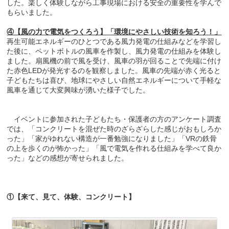
した。楽しく体験しながら工事現場における安全の重要性を学んで
もらいました。
④【風の力で電気をつくろう】「環境にやさしい技術を知ろう！」
再生可能エネルギーのひとつである風力発電の仕組みなどを学習し
た後に、ペットボトルの風車を作製し、風力発電の仕組みを体験し
ました。扇風機の前で風を受け、風車の羽が回ることで先端に付け
た赤色LEDが発光するのを観察しました。風車の先端が赤く光ると
子どもたちは喜び、地球にやさしい自然エネルギーについて手軽な
風車を通じて大変興味が湧いた様子でした。
イベントに参加された子どもたち・保護者の方のアンケート調査
では、「コンクリートを混ぜた時のざらざらした感じがおもしろか
った」「家がゆれない構造が一番勉強になりました」「VRの鉄骨
の上を歩くのが怖かった」「風で電気を作れる仕組みを学べて良か
った」などの感想が寄せられました。
①【来て、見て、体験、コンクリート】