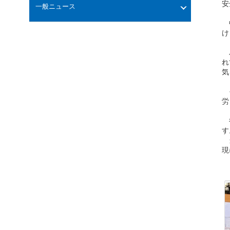
安
一般ニュース
中
け
パ
れ
気
そ
労
役
す
当
現