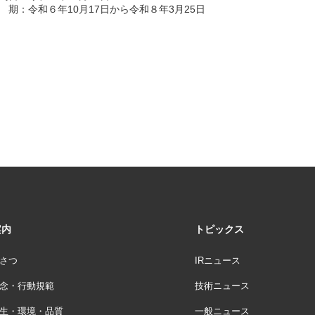
 期：令和６年10月17日から令和８年3月25日
案内
トピックス
さつ
IRニュース
念・行動規範
技術ニュース
生・環境・品質
一般ニュース