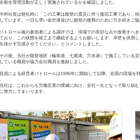
全衛生管理活動が正しく実施されているかを確認しました。
村社長は朝礼時に「この工事は能登の震災に伴う復旧工事であり、供
しています。一日も早い金沢港並びに能登の復興のために引き続きご協
トロール後の参加者による講評では、現場での良好な点や改善すべき
ており、この状態を竣工まで継続するようお願いします。岸壁を供用し
を抜かず完成させてください」とコメントしました。
の後、当社が能登地区（輪島港、七尾港、穴水港）で施工している災
している職員や協力会社職員を激励しました。
員による経営者パトロールは1996年に開始して以降、全国の現場を
。
社は、これからも労働災害の撲滅に向け、全社一丸となって取り組む
に努力してまいります。