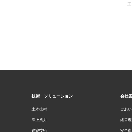
工
技術・ソリューション
会社
土木技術
ごあい
洋上風力
経営理
建築技術
安全衛