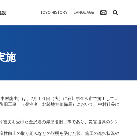
建設
TOYO HISTORY
LANGUAGE
実施
中村龍由）は、2月１０日（火）に石川県金沢市で施工してい
復旧工事」（発注者：北陸地方整備局）において、中村社長に
より被災を受けた金沢港の岸壁復旧工事であり、災害復興のシン
産性向上の取り組みなどの説明を受けた後、施工の進捗状況や