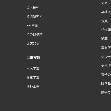
マネジ
環境技術
会社概
技術研究所
役員一
PFI事業
組織図
その他事業
沿革
論文発表
事業所
グルー
工事実績
株主情
土木工事
電子公
建築工事
財務報
海外工事
数字で