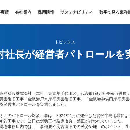
事実績
会社案内
採用情報
サステナビリティ
数字で見る東洋
トピックス
村社長が経営者パトロールを
洋建設株式会社（本社：東京都千代田区、代表取締役 社長執行役員：
災害復旧工事「金沢港戸水岸壁災害復旧工事」「金沢港御供田岸壁災害
る経営者パトロールを実施しました。
回のパトロール対象工事は、2024年1月に発生した能登半島地震に
ル的工事です。当日は舗装工の路床改良・整正が行われていました。
場事務所内では、工事概要や災害復旧での苦労や施工のポイント、生