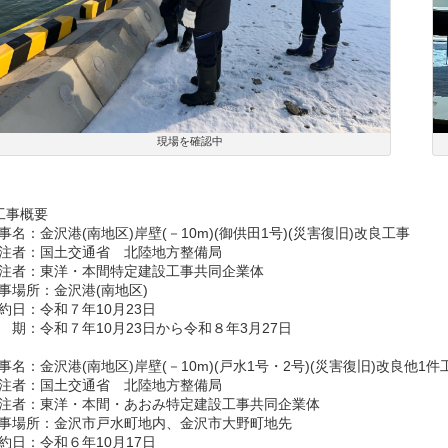
現場を確認中
工事概要
事名：金沢港(南地区)岸壁(－10m)(御供田1号)(災害復旧)改良工事
注者：国土交通省 北陸地方整備局
注者：東洋・本間特定建設工事共同企業体
事場所：金沢港(南地区)
約日：令和７年10月23日
 期：令和７年10月23日から令和８年3月27日
事名：金沢港(南地区)岸壁(－10m)(戸水1号・2号)(災害復旧)改良他1件
注者：国土交通省 北陸地方整備局
注者：東洋・本間・あおみ特定建設工事共同企業体
事場所：金沢市戸水町地内、金沢市大野町地先
約日：令和６年10月17日