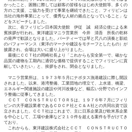
かったこと、困難に際しては顧客の皆様をはじめ大使館等、多くの
方のご支援、ご協力を受けて事業を継続できたこと、フィリピンは
当社の海外事業にとって、優秀な人材の拠点となっていること」な
どをスピーチしました。
次に、在フィリピン日本国大使館 伊従 誠 経済公使による来
賓挨拶が行われ、東洋建設マニラ営業所 今井 清吾 所長の乾杯
の発声で歓談となりました。パーティーでは琴と尺八の演奏と影絵
のパフォーマンス（東洋のマークや建設をモチーフとしたもの）が
披露され、会場は大いに盛り上がりました。
最後にＣＣＴ社の岡崎社長より「これからも安全第一で、確かな
品質の建物を工期内に適切な価格で提供することでフィリピンに貢
献していきたい」と、挨拶をされ、閉会となりました。
マニラ営業所は、１９７３年５月にナボタス漁港建設に際し開設
されました。以来、港湾整備、工業団地の埋立て、上水道、橋梁、
エネルギー関連施設の建設や河川改修など、幅広い分野でのインフ
ラ整備に従事してきました。
ＣＣＴ ＣＯＮＳＴＲＵＣＴＯＲＳは、１９７６年７月にフィリ
ピンの大手建設業者であるＣＤＣＰ社とＣ＆Ａ社との共同出資で設
立されました。ＣＣＴ社はこれまで、主に日系企業及び欧米系企業
を中心として、工場や倉庫など２１０件を超える案件を手がけてき
ており、
これからも、東洋建設株式会社とＣＣＴ ＣＯＮＳＴＲＵＣＴＯ