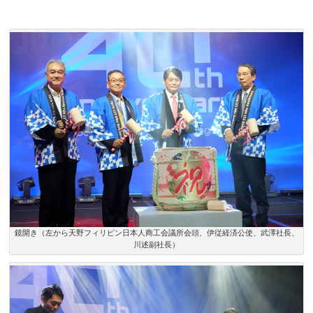
鏡開き（左から天野フィリピン日本人商工会議所会頭、伊従経済公使、武澤社長、
川述副社長）