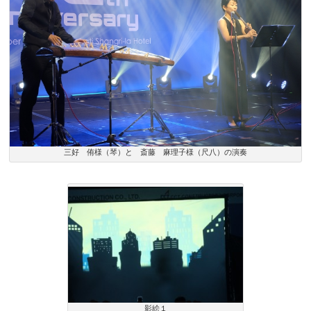
三好 侑様（琴）と 斎藤 麻理子様（尺八）の演奏
影絵１