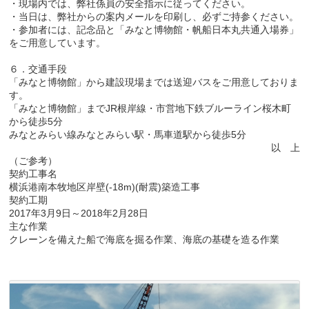
・現場内では、弊社係員の安全指示に従ってください。
・当日は、弊社からの案内メールを印刷し、必ずご持参ください。
・参加者には、記念品と「みなと博物館・帆船日本丸共通入場券」
をご用意しています。
６．交通手段
「みなと博物館」から建設現場までは送迎バスをご用意しておりま
す。
「みなと博物館」までJR根岸線・市営地下鉄ブルーライン桜木町
から徒歩5分
みなとみらい線みなとみらい駅・馬車道駅から徒歩5分
以 上
（ご参考）
契約工事名
横浜港南本牧地区岸壁(-18m)(耐震)築造工事
契約工期
2017年3月9日～2018年2月28日
主な作業
クレーンを備えた船で海底を掘る作業、海底の基礎を造る作業