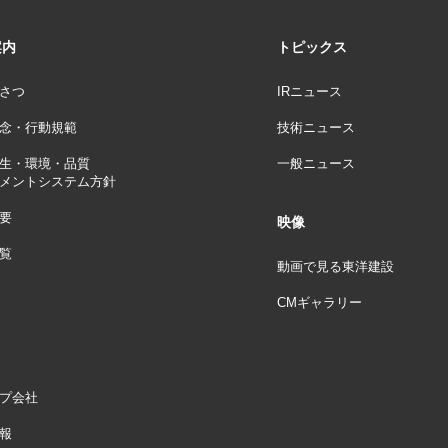
案内
トピックス
さつ
IRニュース
念・行動規範
技術ニュース
生・環境・品質
一般ニュース
メントシステム方針
要
映像
覧
動画で見る東洋建設
CMギャラリー
プ会社
報