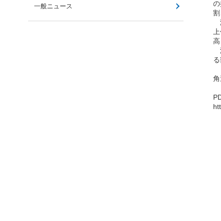
の
一般ニュース
割
潜
上
高
港
る
角
P
ht