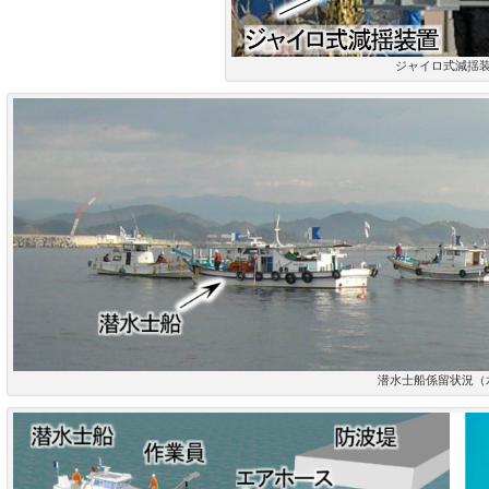
ジャイロ式減揺
潜水士船係留状況（