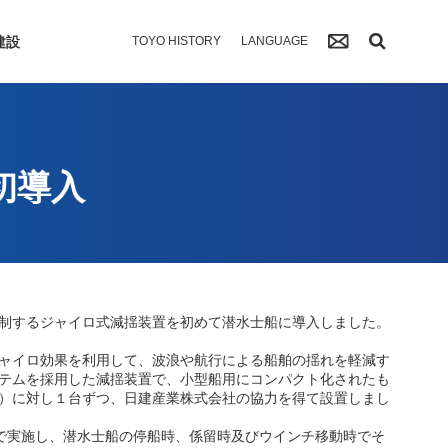
建設
TOYO HISTORY
LANGUAGE
初導入
制するジャイロ式減揺装置を初めて潜水士船に導入しました。
ャイロ効果を利用して、波浪や航行による船舶の揺れを軽減す
テムを採用した減揺装置で、小型船用にコンパクト化されたも
）に対し１台ずつ、日建産業株式会社の協力を得て設置しまし
合で実施し、潜水士船の停船時、係留時及びウインチ移動時でそ