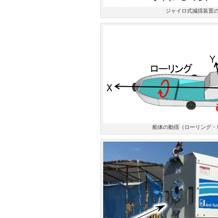
ジャイロ式減揺装置
船体の動揺（ローリング・