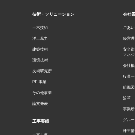
技術・ソリューション
会社
土木技術
ごあい
洋上風力
経営理
建築技術
安全衛
マネジ
環境技術
会社概
技術研究所
役員一
PFI事業
組織図
その他事業
沿革
論文発表
事業所
グルー
工事実績
株主情
土木工事