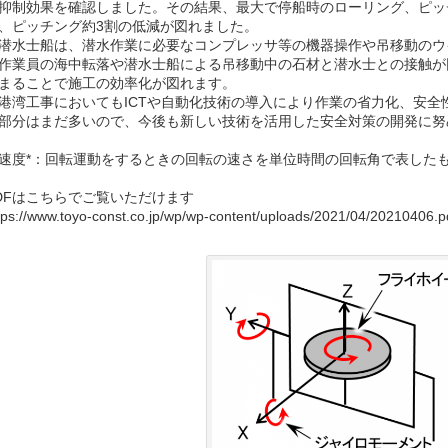
抑制効果を確認しました。その結果、最大で停船時のローリング、ピッ
、ピッチング約3割の低減が図れました。
水士船は、潜水作業に必要なコンプレッサ等の機器操作や吊移動のウ
作業員の海中転落や潜水士船による吊移動中の石材と潜水士との接触が
まることで施工の効率化が図れます。
湾工事においてもICTや自動化技術の導入により作業の省力化、安全
部分はまだ多いので、今後も新しい技術を活用した安全対策の開発に努
速度*：回転運動をするときの回転の速さを単位時間の回転角で表した
DFはこちらでご覧いただけます
tps://www.toyo-const.co.jp/wp/wp-content/uploads/2021/04/20210406.p