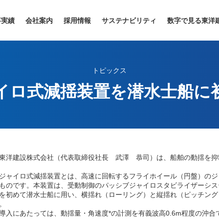
事実績
会社案内
採用情報
サステナビリティ
数字で見る東洋
トピックス
イロ式減揺装置を潜水士船に
洋建設株式会社（代表取締役社長 武澤 恭司）は、船舶の動揺を抑
ャイロ式減揺装置とは、高速に回転するフライホイール（円盤）のジ
ものです。本装置は、受動制御のパッシブジャイロスタビライザーシス
を初めて潜水士船に用い、横揺れ（ローリング）と縦揺れ（ピッチング
。
入にあたっては、動揺量・角速度*の計測を有義波高0.6m程度の沖