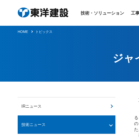
技術・ソリューション
工
HOME
トピックス
ジャ
東
IRニュース
ジ
る
の
技術ニュース
た
導