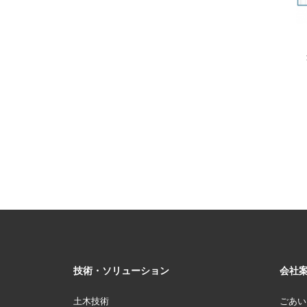
当
技術・ソリューション
会社
土木技術
ごあい