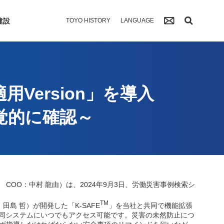
建設
TOYO HISTORY
LANGUAGE
用Version」を導入
覚的に確認～
OO：中村 龍由）は、2024年9月3日、労働災害事例検索シ
TM
島 哲）が開発した「K-SAFE
」を当社と共同で機能拡張
末から同システムにいつでもアクセス可能です。災害の未然防止につ