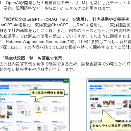
1 OpenAIが開発した大規模言語モデル（LLM）を基にしたチャット
、要約、質問応答など、多岐にわたるタスクに利用されます。
. 「東洋安全ChatGPT」にRAG
（※2）を
適用し、社内基準や災害事例
hatGPT-4o搭載の「東洋安全ChatGPT」にRAGを適用し、「東洋
付きで社内基準をもとに回答。また、回答のベースとなった社内資料等
防止基準」では脚立の使用を禁止していますが、そのように回答させま
2 Retrieval Augmented Generationの略。LLMに参照
が探し出し、その内容を踏まえLLMが根拠を持って回答するように設
.「発生状況図一覧」も画像で表示
去の社内災害事例を画像で確認できるため、調整会議等での職長との打
齬のない情報共有や理解度が向上します。