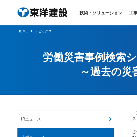
技術・ソリューション
工
HOME
トピックス
労働災害事例検索システ
～過去の災
東
ス
IRニュース
同
さ