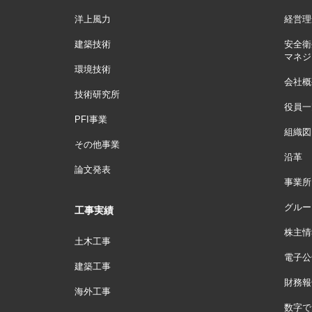
洋上風力
経営理
建築技術
安全衛
マネジ
環境技術
会社概
技術研究所
役員一
PFI事業
組織図
その他事業
沿革
論文発表
事業所
グルー
工事実績
株主情
土木工事
電子公
建築工事
財務報
海外工事
数字で