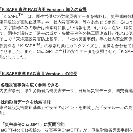
「K-SAFE
東洋 RAG適用 Version」導入の背景
TM
K-SAFE
」は、厚生労働省の労働災害データを格納し、災害傾向分
東洋建設災害防止基準」や「社内災害事例」等をあわせて参照するには
、文字情報のみの場合は検索時に欲しい情報を見つけづらい点や、職長
て、調整会議時に「過去の成功・失敗事例等の施工関連資料があれば便
こで「東洋建設災害防止基準」、「社内災害事例」等の社内安全関係
TM
係資料を「K-SAFE
」の検索対象にカスタマイズし、画像を合わせて
させました。また、ChatGPTに当社の安全データを参照させた「K-SAF
能としました。
「K-SAFE
東洋 RAG適用 Version」の特長
.各種災害事例を広く参照できる
内災害事例、厚生労働省労働災害データ、日建連災害データ、国交省建
.社内独自データを検索可能
東洋建設災害防止基準」や安全のポイントを掲載した「安全ルールの見
能。
.「災害事例ChatGPT」に質問可能
hatGPT-4o(※1)搭載の「災害事例ChatGPT」が、厚生労働省災害