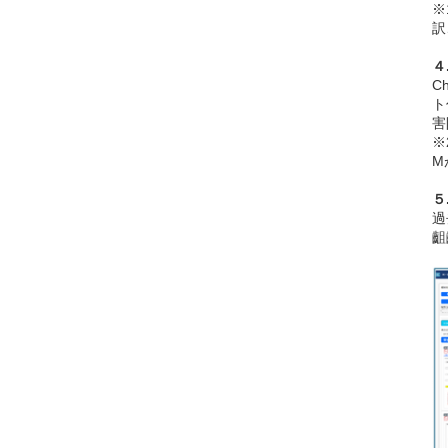
※
訳
４
C
ト
害
※
M
５
過
齟