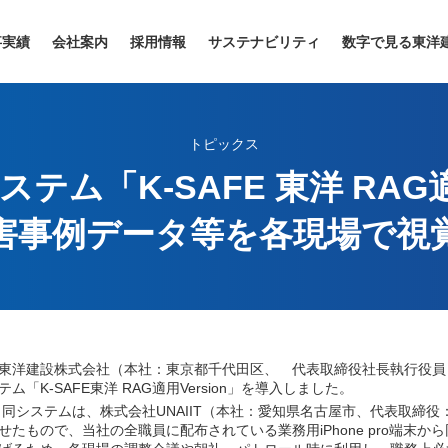
事実績
会社案内
採用情報
サステナビリティ
数字で見る東洋
トピックス
ム「K-SAFE 東洋 RAG適
害事例データ等を各現場で視
洋建設株式会社（本社：東京都千代田区、 代表取締役社長執行役員 C
テム「K-SAFE東洋 RAG適用Version」を導入しました。
システムは、株式会社UNAIIT（本社：愛知県名古屋市、代表取締役：田
せたもので、当社の全職員に配布されている業務用iPhone pro端