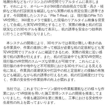
地層分布などをパソコン上のVR空間でリアルタイムに表示しま
す。それにより、オペレータが360度の自由視点で位置・高さ・傾
斜など杭の打設状況を確認しながら実際の杭を所定位置に誘導でき
ます。今回開発したシステム「Pile T-Real」は、現行版のPile Tの
VR空間に、360度カメラで撮影した現場のリアルタイム映像を背景
として合成した実写VR空間とすることで、実際の映像と杭の打設
状況などの3Dモデルを重ねて表示し、杭の誘導を安全かつ効率的
に行うことが可能になりました。
本システムの開発により、3Dモデルでは表現が難しい動きのあ
る作業員や、作業の進捗に伴って移設が必要な杭の定規材なども実
写VR空間でリアルタイムに確認できるため、実際の視覚に近い感
覚で杭の誘導が行えます。また、杭の打設途中でも実写VR空間と
現行版のVR空間のスムーズな切替えが可能です。これらにより、
現行版の水中や地中など不可視部における3Dモデルによる見える
化に加え、作業員の退避状況や打設中の杭と定規材との接触の有無
なども確認しながら杭の誘導が行えるため、杭の打設精度だけでな
く、作業の安全性や作業効率の向上が図れます。
当社では、これまでにケーソン据付や作業船運航などの様々な作
業においてVR技術を用いた施工管理システムの開発を推進してま
いりました。今後も建設DXを更に推進し、工事における安全性や
生産性の向上を図ってまいります。