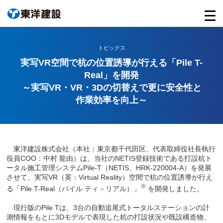
トピックス
実写VR空間で杭の位置誘導が行える「Pile T-
Real」を開発
～実写VR・VR・3Dの切替えで更に安全性と
作業効率を向上～
東洋建設株式会社（本社：東京都千代田区、代表取締役社長執行
役員COO：中村 龍由）は、当社のNETIS登録技術である打設杭ト
ータル施工管理システムPile-T（NETIS、HRK-220004-A）を発展
させて、実写VR（英：Virtual Reality）空間で杭の位置誘導が行え
※
る「Pile T-Real（パイル ティ－リアル）」
を開発しました。
現行版のPile Tは、3台の自動追尾式トータルステーションの計
測情報をもとに3Dモデルで表現した杭の打設状況や既設構造物、