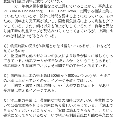
受注時利益は例年と変わっていない。
一方、年初来鋼材価格などが上昇していることから、事業主と
VE（Value Engineering）・CD（Cost Down）に関する相談に乗っ
ていただいているが、設計に時間を要するようになっている。その
ため、例年より完工高が減少し、固定費負担増によって利益もダウ
ンしている。また、鋼材以外も値上がりしているので、例年と異な
り施工時の利益アップが見込みづらくなってきているが、上期に比
べれば利益は上がるとみている。
Ｑ）物流施設の受注が4割超とかなり偏りつつあるが、これをどう
見ているのか。
Ａ）物流施設も他のゼネコンの参入により競争が徐々に厳しくなっ
てきている。物流ブームが何年位続くのか、ということもあるが、
物流施設と生産施設でおおよそ民間受注の半分位と考えている。
Ｑ）国内海上土木の売上高は500億から600億だと思うが、今後こ
の水準は上がっていくのか。イメージを教えてほしい。
Ａ）「防災・減災・国土強靭化」や「大型プロジェクト」があり、
受注量は増えるイメージである。
Ｑ）洋上風力事業は、潜在的な市場の期待は大きいが、事業性につ
いては売電価格を抑える方向にあり厳しいと考えている。「施工で
きるか？」というところから、「安価に施工できるか？」、という
要求になってきているなか、いつ頃から利益貢献に可能な事業にな