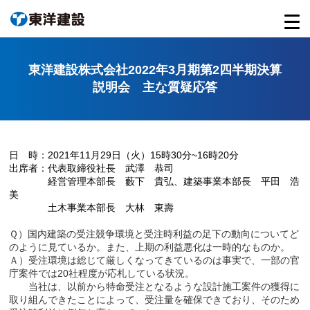
東洋建設株式会社2022年3月期第2四半期決算
説明会 主な質疑応答
日 時：
2021
年
11
月
29
日（火）
15
時
30
分
~16
時
20
分
出席者：代表取締役社長 武澤 恭司
経営管理本部長 藪下 貴弘、建築事業本部長 平田 浩
美
土木事業本部長 大林 東壽
Ｑ）国内建築の受注競争環境と受注時利益の足下の動向についてど
のように見ているか。また、上期の利益悪化は一時的なものか。
Ａ）受注環境は総じて厳しくなってきているのは事実で、一部の官
庁案件では20社程度が応札している状況。
当社は、以前から特命受注となるような設計施工案件の獲得に
取り組んできたことによって、受注量を確保できており、そのため