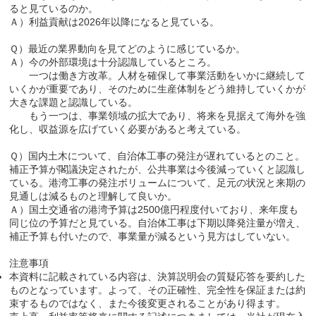
ると見ているのか。
Ａ）利益貢献は2026年以降になると見ている。
Ｑ）最近の業界動向を見てどのように感じているか。
Ａ）今の外部環境は十分認識しているところ。
一つは働き方改革。人材を確保して事業活動をいかに継続して
いくかが重要であり、そのために生産体制をどう維持していくかが
大きな課題と認識している。
もう一つは、事業領域の拡大であり、将来を見据えて海外を強
化し、収益源を広げていく必要があると考えている。
Ｑ）国内土木について、自治体工事の発注が遅れているとのこと。
補正予算が閣議決定されたが、公共事業は今後減っていくと認識し
ている。港湾工事の発注ボリュームについて、足元の状況と来期の
見通しは減るものと理解して良いか。
Ａ）国土交通省の港湾予算は2500億円程度付いており、来年度も
同じ位の予算だと見ている。自治体工事は下期以降発注量が増え、
補正予算も付いたので、事業量が減るという見方はしていない。
注意事項
本資料に記載されている内容は、決算説明会の質疑応答を要約した
ものとなっています。よって、その正確性、完全性を保証または約
束するものではなく、また今後変更されることがあり得ます。