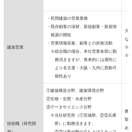
・民間建築の営業業務
・既存顧客の深耕、新規顧客・新規情
大
報源の開拓
な
・営業情報収集、顧客との折衝活動
建築営業
※
※総合職の場合、本社営業各部に勤
※
務頂きますが、将来的には適性に
より名古屋・大阪・九州に異動可
能性あり
①建築構造分野、建築環境分野
②生物・生態・水産分野
③データサイエンス分野
募
※当社研究所（①茨城県、②③兵庫
取
技術職（研究開
県）に勤務頂きます。
あ
発）
②③は新分野の立ち上げスタッフ