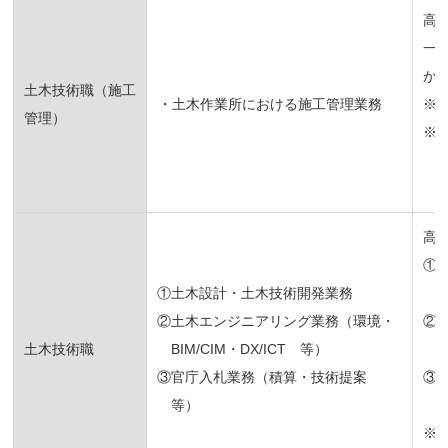
高
一
か
土木技術職（施工
・土木作業所における施工管理業務
※
管理）
※
高
①
①土木設計・土木技術開発業務
②土木エンジニアリング業務（環境・
②
土木技術職
BIM/CIM・DX/ICT 等）
③官庁入札業務（積算・技術提案
③
等）
※