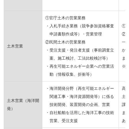
①官庁土木の営業業務
・入札手続き業務（競争参加資格審査
①
申請書類作成等）・営業管理
②
②民間土木の営業業務
一
土木営業
・受注支援・発注者支援（事前調査立
か
案、施工検討、工法比較検討等）
ま
・再生可能エネルギー企業への営業活
※
動（情報収集、折衝等）
・海洋開発分野（再生可能エネルギー
高
関連工事・海洋資源開発等）に係る
土
土木営業（海洋開
技術開発、装置開発の企画、営業
課
発）
・自社船舶を活用した海洋工事の技術
ま
営業、受注支援
あ