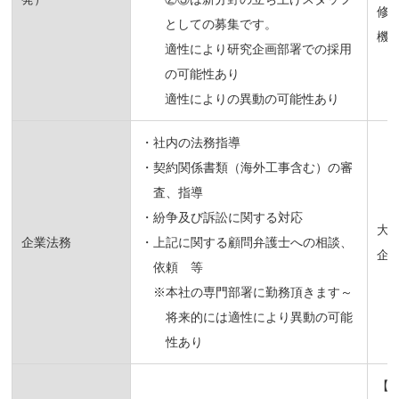
修
としての募集です。
機
適性により研究企画部署での採用
の可能性あり
適性によりの異動の可能性あり
・社内の法務指導
・契約関係書類（海外工事含む）の審
査、指導
・紛争及び訴訟に関する対応
大
企業法務
・上記に関する顧問弁護士への相談、
企
依頼 等
※本社の専門部署に勤務頂きます～
将来的には適性により異動の可能
性あり
【