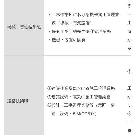
高
・土木作業所における機械施工管理業
一
務（機械・電気設備）
工
機械・電気技術職
・保有船舶・機械の保守管理業務
気
・機械・装置の開発
か
※
①
一
①建築作業所における施工管理業務
工
②建築設備・電気の施工管理業務
か
建築技術職
③設計・工事監理業務等（意匠・構
※
造・設備・BIM/CG/DX）
③
一
※