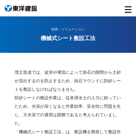
技術・ソリューション
機械式シート敷設工法
埋立造成では、波浪や潮流によって捨石の隙間から土砂
が流出するのを防止するため、捨石マウンドに防砂シー
トを敷設しなければなりません。
防砂シートの敷設作業は、従来潜水士の人力に頼ってい
たため、水深が深くなると作業効率、安全性に問題を生
じ、大水深での適用は困難であると考えられていまし
た。
「機械式シート敷設工法」は、敷設機を開発して敷設作