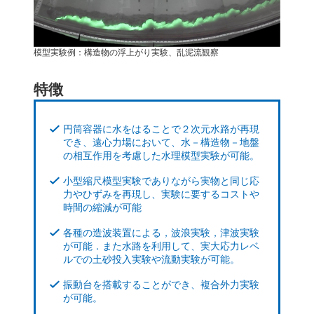
模型実験例：構造物の浮上がり実験、乱泥流観察
特徴
円筒容器に水をはることで２次元水路が再現
でき、遠心力場において、水－構造物－地盤
の相互作用を考慮した水理模型実験が可能。
小型縮尺模型実験でありながら実物と同じ応
力やひずみを再現し、実験に要するコストや
時間の縮減が可能
各種の造波装置による，波浪実験，津波実験
が可能．また水路を利用して、実大応力レベ
ルでの土砂投入実験や流動実験が可能。
振動台を搭載することができ、複合外力実験
が可能。