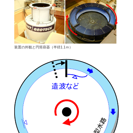
装置の外観と円筒容器（半径1.1ｍ）