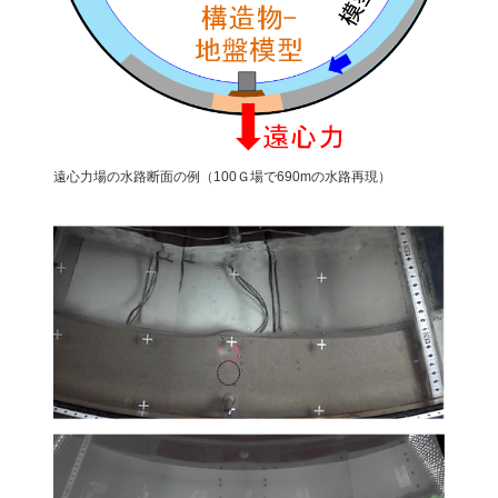
遠心力場の水路断面の例（100Ｇ場で690mの水路再現）