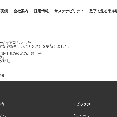
事実績
会社案内
採用情報
サステナビリティ
数字で見る東洋
ージを更新しました。
働安全衛生・ガバナンス）を更新しました。
術性能証明の改定のお知らせ
挙行
が始動 ――
開催
案内
トピックス
さつ
IRニュース