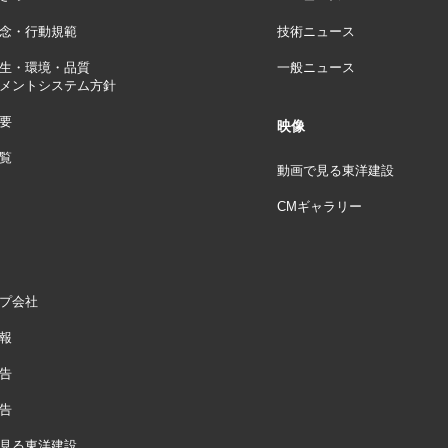
念・行動規範
技術ニュース
生・環境・品質
一般ニュース
メントシステム方針
要
映像
覧
動画で見る東洋建設
CMギャラリー
プ会社
報
告
告
見る東洋建設