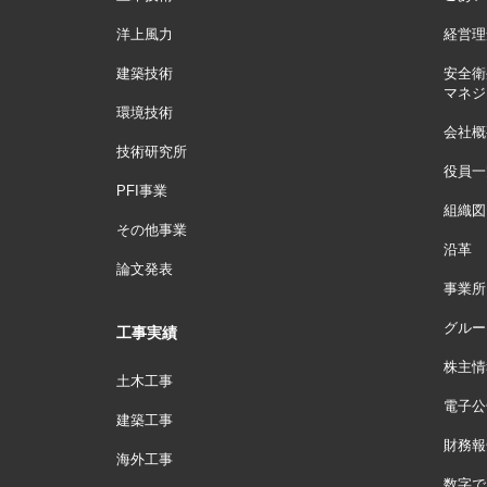
洋上風力
経営理
建築技術
安全衛
マネジ
環境技術
会社概
技術研究所
役員一
PFI事業
組織図
その他事業
沿革
論文発表
事業所
グルー
工事実績
株主情
土木工事
電子公
建築工事
財務報
海外工事
数字で