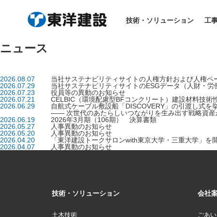
技術・ソリューション
工
ニュース
2026.08.07
当社サステナビリティサイトの人権方針および人権ペ
2026.07.29
当社サステナビリティサイトのESGデータ（人財・労
2026.07.23
役員等の異動のお知らせ
2026.07.21
CELBIC（環境配慮型BFコンクリート）建設材料技
2026.06.29
自航式ケーブル敷設船「DISCOVERY」の引渡し式を
―― 次世代のあたらしいつながりを生み出す戦略資産
2026.06.19
2026年3月期（106期） 決算書類
2026.05.27
人事異動のお知らせ
2026.05.20
人事異動のお知らせ
2026.04.20
「東洋建設トークサロンwith東京大学・三重大学」を
2026.04.07
人事異動のお知らせ
技術・ソリューション
会社
土木技術
ごあい