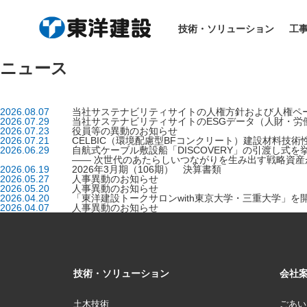
技術・ソリューション
工
ニュース
2026.08.07
当社サステナビリティサイトの人権方針および人権ペ
2026.07.29
当社サステナビリティサイトのESGデータ（人財・労
2026.07.23
役員等の異動のお知らせ
2026.07.21
CELBIC（環境配慮型BFコンクリート）建設材料技
2026.06.29
自航式ケーブル敷設船「DISCOVERY」の引渡し式を
―― 次世代のあたらしいつながりを生み出す戦略資産
2026.06.19
2026年3月期（106期） 決算書類
2026.05.27
人事異動のお知らせ
2026.05.20
人事異動のお知らせ
2026.04.20
「東洋建設トークサロンwith東京大学・三重大学」を
2026.04.07
人事異動のお知らせ
技術・ソリューション
会社
土木技術
ごあい