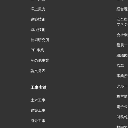
洋上風力
経営理
建築技術
安全衛
マネジ
環境技術
会社概
技術研究所
役員一
PFI事業
組織図
その他事業
沿革
論文発表
事業所
グルー
工事実績
株主情
土木工事
電子公
建築工事
財務報
海外工事
数字で