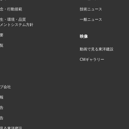
念・行動規範
技術ニュース
生・環境・品質
一般ニュース
メントシステム方針
要
映像
覧
動画で見る東洋建設
CMギャラリー
プ会社
報
告
告
見る東洋建設