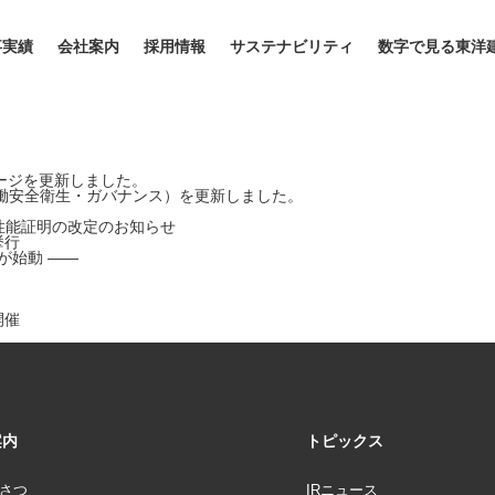
事実績
会社案内
採用情報
サステナビリティ
数字で見る東洋
ージを更新しました。
働安全衛生・ガバナンス）を更新しました。
術性能証明の改定のお知らせ
挙行
が始動 ――
開催
案内
トピックス
さつ
IRニュース