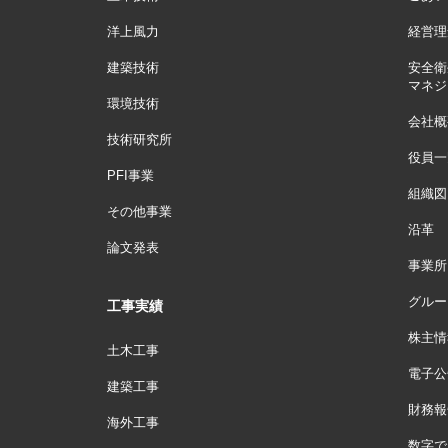
洋上風力
経営理
建築技術
安全衛
マネジ
環境技術
会社概
技術研究所
役員一
PFI事業
組織図
その他事業
沿革
論文発表
事業所
グルー
工事実績
株主情
土木工事
電子公
建築工事
財務報
海外工事
数字で