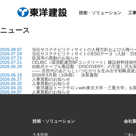
技術・ソリューション
工
ニュース
2026.08.07
当社サステナビリティサイトの人権方針および人権ペ
2026.07.29
当社サステナビリティサイトのESGデータ（人財・労
2026.07.23
役員等の異動のお知らせ
2026.07.21
CELBIC（環境配慮型BFコンクリート）建設材料技
2026.06.29
自航式ケーブル敷設船「DISCOVERY」の引渡し式を
―― 次世代のあたらしいつながりを生み出す戦略資産
2026.06.19
2026年3月期（106期） 決算書類
2026.05.27
人事異動のお知らせ
2026.05.20
人事異動のお知らせ
2026.04.20
「東洋建設トークサロンwith東京大学・三重大学」を
2026.04.07
人事異動のお知らせ
技術・ソリューション
会社
土木技術
ごあい