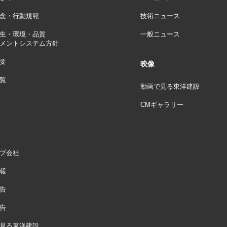
念・行動規範
技術ニュース
生・環境・品質
一般ニュース
メントシステム方針
要
映像
覧
動画で見る東洋建設
CMギャラリー
プ会社
報
告
告
見る東洋建設