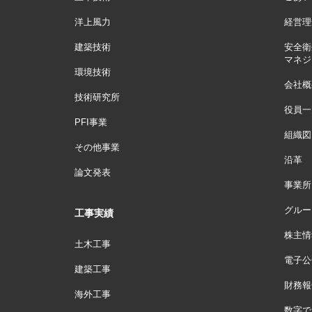
洋上風力
経営理
建築技術
安全衛
マネジ
環境技術
会社概
技術研究所
役員一
PFI事業
組織図
その他事業
沿革
論文発表
事業所
グルー
工事実績
株主情
土木工事
電子公
建築工事
財務報
海外工事
数字で