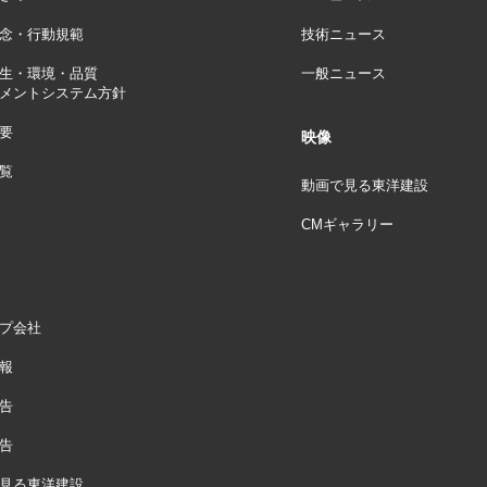
念・行動規範
技術ニュース
生・環境・品質
一般ニュース
メントシステム方針
要
映像
覧
動画で見る東洋建設
CMギャラリー
プ会社
報
告
告
見る東洋建設