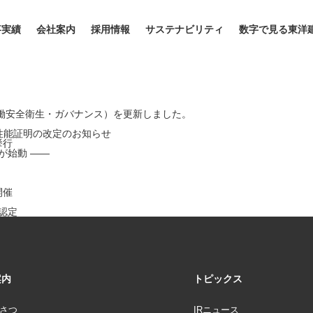
事実績
会社案内
採用情報
サステナビリティ
数字で見る東洋
働安全衛生・ガバナンス）を更新しました。
術性能証明の改定のお知らせ
挙行
が始動 ――
開催
認定
案内
トピックス
さつ
IRニュース