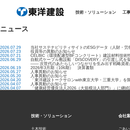
技術・ソリューション
工
ニュース
2026.07.29
当社サステナビリティサイトのESGデータ（人財・労
2026.07.23
役員等の異動のお知らせ
2026.07.21
CELBIC（環境配慮型BFコンクリート）建設材料技
2026.06.29
自航式ケーブル敷設船「DISCOVERY」の引渡し式を
―― 次世代のあたらしいつながりを生み出す戦略資産
2026.06.19
2026年3月期（106期） 決算書類
2026.05.27
人事異動のお知らせ
2026.05.20
人事異動のお知らせ
2026.04.20
「東洋建設トークサロンwith東京大学・三重大学」を
2026.04.07
人事異動のお知らせ
2026.04.07
「健康経営優良法人2026（大規模法人部門）」に継続
技術・ソリューション
会社
土木技術
ごあい