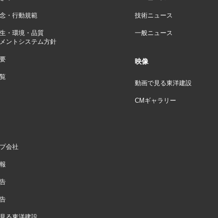
念・行動規範
技術ニュース
生・環境・品質
一般ニュース
メントシステム方針
要
映像
覧
動画で見る東洋建設
CMギャラリー
プ会社
報
告
告
見る東洋建設