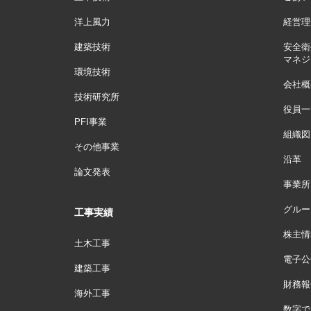
洋上風力
経営理
建築技術
安全衛
マネジ
環境技術
会社概
技術研究所
役員一
PFI事業
組織図
その他事業
沿革
論文発表
事業所
グルー
工事実績
株主情
土木工事
電子公
建築工事
財務報
海外工事
数字で