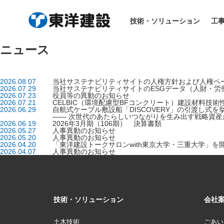
技術・ソリューション
工
ニュース
2026.08.07
当社サステナビリティサイトの人権方針および人権ペ
2026.07.29
当社サステナビリティサイトのESGデータ（人財・労
2026.07.23
役員等の異動のお知らせ
2026.07.21
CELBIC（環境配慮型BFコンクリート）建設材料技
2026.06.29
自航式ケーブル敷設船「DISCOVERY」の引渡し式を
―― 次世代のあたらしいつながりを生み出す戦略資産
2026.06.19
2026年3月期（106期） 決算書類
2026.05.27
人事異動のお知らせ
2026.05.20
人事異動のお知らせ
2026.04.20
「東洋建設トークサロンwith東京大学・三重大学」を
2026.04.07
人事異動のお知らせ
技術・ソリューション
会社
土木技術
ごあい