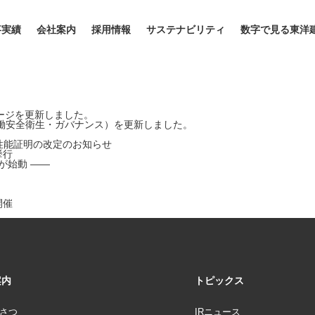
事実績
会社案内
採用情報
サステナビリティ
数字で見る東洋
ージを更新しました。
働安全衛生・ガバナンス）を更新しました。
術性能証明の改定のお知らせ
挙行
が始動 ――
開催
案内
トピックス
さつ
IRニュース