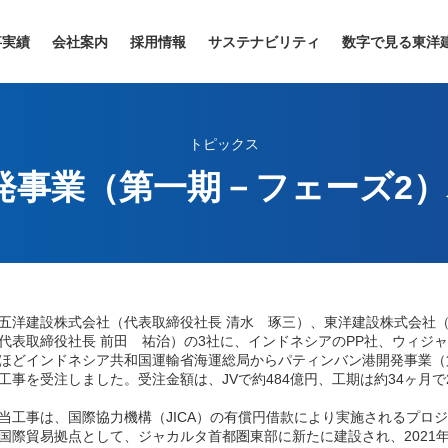
事実績
会社案内
採用情報
サステナビリティ
数字で見る東洋
トピックス
発事業（第一期－フェーズ2）
洋建設株式会社（代表取締役社長 清水 琢三）、東洋建設株式会社（
代表取締役社長 前田 祐治）の3社に、インドネシアのPP社、ウィジ
ほどインドネシア共和国運輸省海運総局からパティンバン港開発事業（第
工事を受注しました。受注金額は、JVで約484億円、工期は約34ヶ月で2
工事は、国際協力機構（JICA）の有償円借款により実施されるプロ
国際貿易拠点として、ジャカルタ首都圏東部に新たに建設され、2021