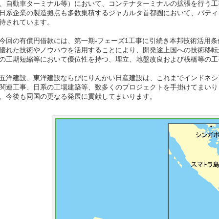
、自動車ターミナル等）において、コンテナターミナルの拡張を行う工
系企業の製造拠点も多数集積するジャカルタ首都圏において、パティ
待されています。
回の有償円借款には、第一期-フェーズ1工事に引続き本邦技術活用条
優れた技術やノウハウを活用することにより、開発途上国への技術移転
の工期短縮等において優位性を持つ、埋立、地盤改良および桟橋等の工
洋建設、東洋建設ならびにりんかい日産建設は、これまでインドネシア
関連工事、日系の工場建築等、数多くのプロジェクトを手掛けてまいり
、今後も同国の更なる発展に貢献してまいります。