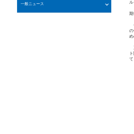
ル
一般ニュース
日
期
今
の
め
五
ト
て