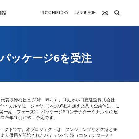
建設
TOYO HISTORY
LANGUAGE
パッケージ6を受注
代表取締役社長 武澤 恭司）、りんかい日産建設株式会社
ャヤ・カルヤ社、ジャヤコン社の3社を加えた共同企業体は、こ
一期－フェーズ2）パッケージ6コンテナターミナルNo.2建
025年10月に竣工予定です。
ジェクトです。本プロジェクトは、タンジュンプリオク港と並
年より供用が開始されたパティンバン港（コンテナターミナ