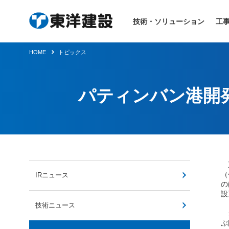
技術・ソリューション
工
HOME
トピックス
パティンバン港開
五
（
IRニュース
の
設
技術ニュース
当
ぶ