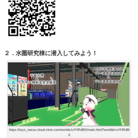
２．水圏研究棟に潜入してみよう！
https://toyo_naruo.cloud.vket.com/worlds/uYHRdl9X/main.html?worldid=uYHRdl9
X