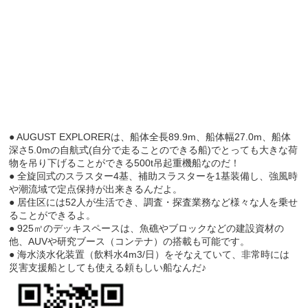
● AUGUST EXPLORERは、船体全長89.9m、船体幅27.0m、船体
深さ5.0mの自航式(自分で走ることのできる船)でとっても大きな荷
物を吊り下げることができる500t吊起重機船なのだ！
● 全旋回式のスラスター4基、補助スラスターを1基装備し、強風時
や潮流域で定点保持が出来きるんだよ。
● 居住区には52人が生活でき、調査・探査業務など様々な人を乗せ
ることができるよ。
● 925㎡のデッキスペースは、魚礁やブロックなどの建設資材の
他、AUVや研究ブース（コンテナ）の搭載も可能です。
● 海水淡水化装置（飲料水4m3/日）をそなえていて、非常時には
災害支援船としても使える頼もしい船なんだ♪