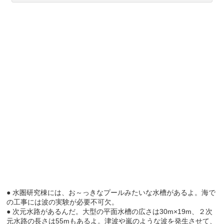
● 水圏研究棟には、お～っきなプールみたいな水槽があるよ。海で
の工事には波の実験が必要不可欠。
● 次元水路があるんだ。大型の平面水槽の広さは30m×19m、２次
元水路の長さは55mもあるよ。津波や嵐のような波を発生させて、