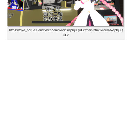
https://toyo_naruo.cloud.vket.com/worlds/qNq0QuEe/main.html?worldid=qNq0Q
uEe