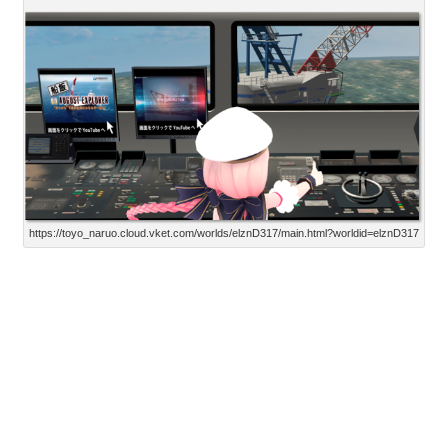
https://toyo_naruo.cloud.vket.com/worlds/elznD317/main.html?worldid=elznD317