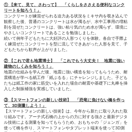
① 【来て、見て、さわって】 「くらしをささえる便利なコンク
リートを知ろう！」
コンクリートが練混ぜられる迫力ある状況をミキサ内を覗き込んで
観察した後、普通のコンクリートは水が濁るが、水中工事用の増粘
剤を混ぜたコンクリートは、強い粘り気のため水が濁らず、環境に
やさしいコンクリートであることを勉強しました。
続いて例年子どもたちに大好評の人形つくりを体験。各自で手際よ
く練混ぜたコンクリートを型に流してできあがった人形を見て、子
どもたちから歓声が上がりました。
② 【これで君も地震博士】 「これでもう大丈夫！ 地震に強い
建物のしくみを知ろう！」
地震の仕組みを学んだ後、地震に強い構造を知ってもらうため、耐
震構造が学べる紙工作「紙ぶるる」にチャレンジしました。子ども
たちは紙工作の家に筋交いを入れた場合の耐震や基礎下に丸棒を挿
入した制振補強を実感していました。
③ 【スマートフォンの新しい技術】 「恐竜に負けない橋を作っ
て、3D測量しよう！」
【スマートフォンの新しい技術】は、今年から新たに取り入れた取
り組みです。アーチ式石橋の上からの力に対する強さと最新デジタ
ル技術による測量を知ってもらうため、おもちゃの「ジェンガ」を
使って橋を作り、スマートフォンやタブレット端末を使って3D測