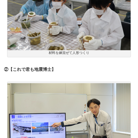
材料を練混ぜて人形つくり
②【これで君も地震博士】