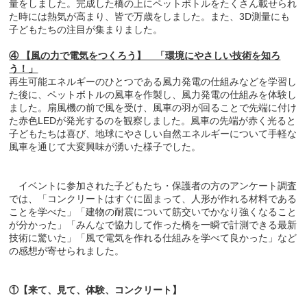
量をしました。完成した橋の上にペットボトルをたくさん載せられ
た時には熱気が高まり、皆で万歳をしました。また、3D測量にも
子どもたちの注目が集まりました。
④ 【風の力で電気をつくろう】 「環境にやさしい技術を知ろ
う！」
再生可能エネルギーのひとつである風力発電の仕組みなどを学習し
た後に、ペットボトルの風車を作製し、風力発電の仕組みを体験し
ました。扇風機の前で風を受け、風車の羽が回ることで先端に付け
た赤色LEDが発光するのを観察しました。風車の先端が赤く光ると
子どもたちは喜び、地球にやさしい自然エネルギーについて手軽な
風車を通じて大変興味が湧いた様子でした。
イベントに参加された子どもたち・保護者の方のアンケート調査
では、「コンクリートはすぐに固まって、人形が作れる材料である
ことを学べた」「建物の耐震について筋交いでかなり強くなること
が分かった」「みんなで協力して作った橋を一瞬で計測できる最新
技術に驚いた」「風で電気を作れる仕組みを学べて良かった」など
の感想が寄せられました。
①【来て、見て、体験、コンクリート】