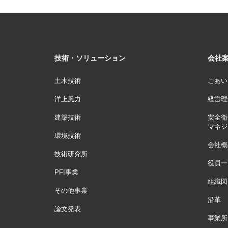
技術・ソリューション
会社
土木技術
ごあい
洋上風力
経営理
建築技術
安全衛
マネジ
環境技術
会社概
技術研究所
役員一
PFI事業
組織図
その他事業
沿革
論文発表
事業所