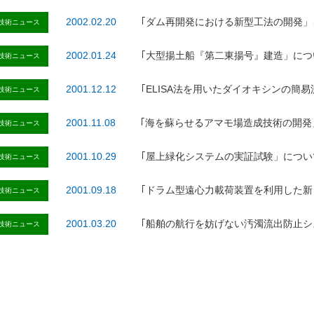
2002.02.20
｢ダム再開発における新型工法の開発
技術ニュース
2002.01.24
｢大型揚土船『第二東揚号』建造」に
技術ニュース
2001.12.12
｢ELISA法を用いたダイオキシンの簡
技術ニュース
2001.11.08
｢海を蘇らせるアマモ場造成技術の開
技術ニュース
2001.10.29
｢屋上緑化システムの実証試験」につ
技術ニュース
2001.09.18
｢ドラム型遠心力載荷装置を利用した
技術ニュース
2001.03.20
｢船舶の航行を妨げない汚濁流出防止
技術ニュース