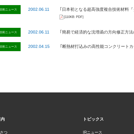
2002.06.11
｢日本初となる超高強度複合技術材料『
技術ニュース
[110KB: PDF]
2002.06.11
｢簡易で経済的な沈埋函の方向修正方
技術ニュース
2002.04.15
｢断熱材打込みの高性能コンクリート
技術ニュース
案内
トピックス
さつ
IRニュース