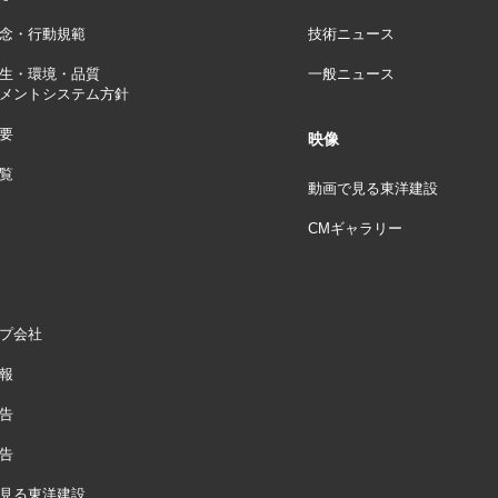
念・行動規範
技術ニュース
生・環境・品質
一般ニュース
メントシステム方針
要
映像
覧
動画で見る東洋建設
CMギャラリー
プ会社
報
告
告
見る東洋建設