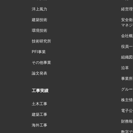
洋上風力
経営理
建築技術
安全衛
マネジ
環境技術
会社概
技術研究所
役員一
PFI事業
組織図
その他事業
沿革
論文発表
事業所
グルー
工事実績
株主情
土木工事
電子公
建築工事
財務報
海外工事
数字で