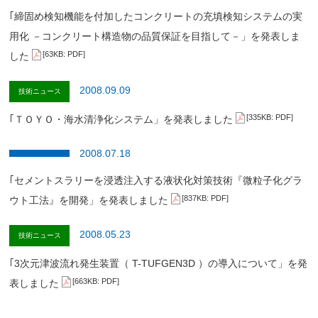
｢締固め検知機能を付加したコンクリートの充填検知システムの実
用化 －コンクリート構造物の品質保証を目指して－」を発表しま
[63KB: PDF]
した
2008.09.09
技術ニュース
[335KB: PDF]
｢ＴＯＹＯ・海水清浄化システム」を発表しました
2008.07.18
｢セメントスラリーを浸透注入する液状化対策技術『微粒子化グラ
[837KB: PDF]
ウト工法』を開発」を発表しました
2008.05.23
技術ニュース
｢3次元津波流れ発生装置（ T-TUFGEN3D ）の導入について」を発
[663KB: PDF]
表しました