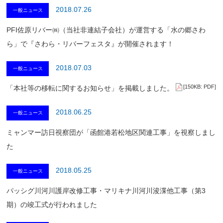
2018.07.26
一般ニュース
PFI佐原リバー㈱（当社非連結子会社）が運営する「水の郷さわ
ら」で『さわら・リバーフェスタ』が開催されます！
2018.07.03
一般ニュース
[150KB: PDF]
「本社等の移転に関するお知らせ」を掲載しました。
2018.06.25
一般ニュース
ミャンマー訪日視察団が「函館港若松地区関連工事」を視察しまし
た
2018.05.25
一般ニュース
パッシグ川河川護岸改修工事・マリキナ川河川浚渫他工事（第3
期）の竣工式が行われました