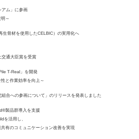
シアム」に参画
説明～
（再生骨材を使用したCELBIC）の実用化へ
土交通大臣賞を受賞
 T-Real」を開発
全性と作業効率を向上～
究組合への参画について」のリリースを発表しました
 Cloud®製品群導入を支援
ildを活用し、
報共有のコミュニケーション改善を実現