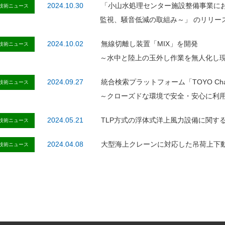
2024.10.30
「小山水処理センター施設整備事業に
技術ニュース
監視、騒音低減の取組み～」 のリリー
2024.10.02
無線切離し装置「MIX」を開発
技術ニュース
～水中と陸上の玉外し作業を無人化し
2024.09.27
統合検索プラットフォーム「TOYO Cha
技術ニュース
～クローズドな環境で安全・安心に利
2024.05.21
TLP方式の浮体式洋上風力設備に関する
技術ニュース
2024.04.08
大型海上クレーンに対応した吊荷上下動
技術ニュース