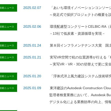
2025.02.07
「あいち環境イノベーションコンソー
技術ニュース
～発足式で採択プロジェクトの概要を
2025.02.06
環境配慮型コンクリートCELBIC-RA
技術ニュース
－13社で低炭素・資源循環を実現－
2025.01.24
第８回インフラメンテナンス大賞 国
技術ニュース
2025.01.21
実写VR空間で杭の位置誘導が行える「Pile
技術ニュース
～実写VR・VR・3Dの切替えで更に安
2025.01.20
「浮体式洋上風力建設システム技術研
技術ニュース
2025.01.09
東洋建設のAutodesk Construction
技術ニュース
監理者検査業務において、Autodesk Bu
デジタル化による業務効率の向上、情