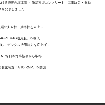
おける環境配慮工事 ～低炭素型コンクリート、工事騒音・振動
スを発表しました
現場の安全性・効率性を向上～
tGPT RAG適用版」を導入
用し、デジタル活用能力を底上げ～
AiPを日本海事協会から取得
低減装置「AHC-RMP」を開発