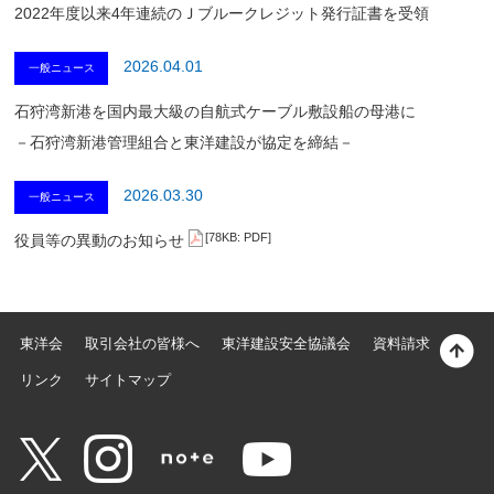
2022年度以来4年連続のＪブルークレジット発行証書を受領
2026.04.01
一般ニュース
石狩湾新港を国内最大級の自航式ケーブル敷設船の母港に
－石狩湾新港管理組合と東洋建設が協定を締結－
2026.03.30
一般ニュース
[78KB: PDF]
役員等の異動のお知らせ
東洋会
取引会社の皆様へ
東洋建設安全協議会
資料請求
リンク
サイトマップ