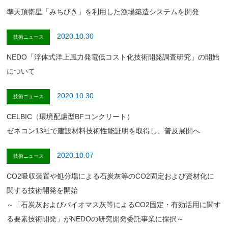
準天頂衛星「みちびき」を利用した漁場築造システムを開発
2020.10.30
技術ニュース
NEDO「浮体式洋上風力発電低コスト化技術開発調査研究」の開始
について
2020.10.30
技術ニュース
CELBIC（環境配慮型BFコンクリート）
ゼネコン13社で建設材料技術性能証明を取得し、普及展開へ
2020.10.07
技術ニュース
CO2吸収装置や処分場による石炭灰等のCO2固定および資材化に
関する技術開発を開始
～「石炭灰およびバイオマス灰等によるCO2固定・有効活用に関す
る要素技術開発」がNEDOの研究開発委託事業に採択～