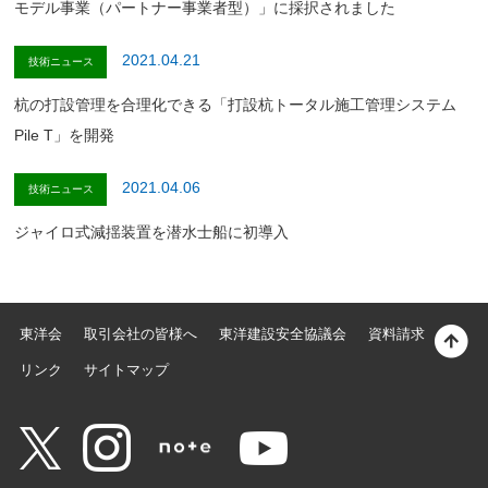
モデル事業（パートナー事業者型）」に採択されました
2021.04.21
技術ニュース
杭の打設管理を合理化できる「打設杭トータル施工管理システム
Pile T」を開発
2021.04.06
技術ニュース
ジャイロ式減揺装置を潜水士船に初導入
東洋会
取引会社の皆様へ
東洋建設安全協議会
資料請求
リンク
サイトマップ