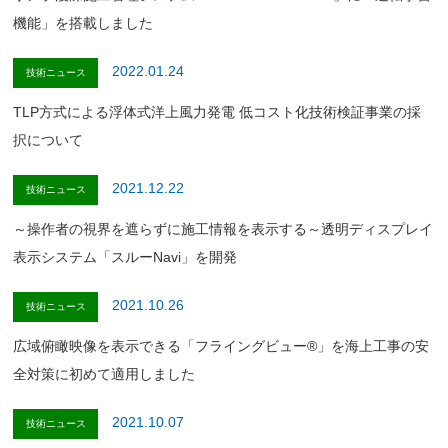
機能」を搭載しました
2022.01.24
技術ニュース
TLP方式による浮体式洋上風力発電 低コスト化技術検証事業の採
択について
2021.12.22
技術ニュース
～操作者の視界を遮らずに施工情報を表示する～透明ディスプレイ
表示システム「スルーNavi」を開発
2021.10.26
技術ニュース
広域俯瞰映像を表示できる「フライングビュー®」を海上工事の安
全対策に初めて適用しました
2021.10.07
技術ニュース