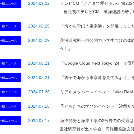
2024.09.02
テレビCM『どこまで愛せるか』篇2024
一般ニュース
～当社初のテレビCM 東洋建設の若手
2024.08.29
「海から学ぼう東京港」を開催しまし
一般ニュース
2024.08.29
美浦研究所一般公開で小学生向けの体
一般ニュース
う！」
2024.08.21
「Google Cloud Next Tokyo ’
一般ニュース
2024.08.21
「親子で海から東京港を見てみよう」
一般ニュース
2024.07.26
リアルメタバースイベント『Vket Real 
一般ニュース
2024.07.18
子どもたちの学びのイベント「汐留サマ
一般ニュース
2024.07.17
海洋開発と海岸工学の2分野での受賞
一般ニュース
当社研究員が土木学会「海洋開発論文奨