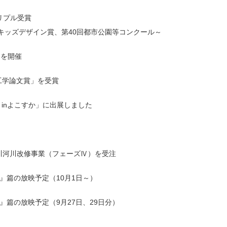
トリプル受賞
回キッズデザイン賞、第40回都市公園等コンクール～
」を開催
工学論文賞」を受賞
 inよこすか」に出展しました
川河川改修事業（フェーズⅣ）を受注
』篇の放映予定（10月1日～）
』篇の放映予定（9月27日、29日分）