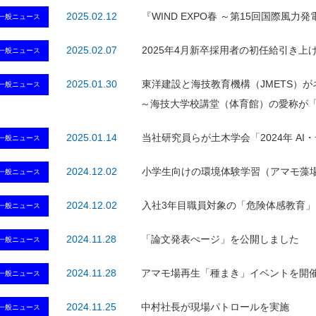
2025.02.12
『WIND EXPO春 ～第15回国際風
一般ニュース
2025.02.07
2025年4月新卒採用者の初任給引き上
一般ニュース
2025.01.30
東洋建設と海技教育機構（JMETS）
一般ニュース
～海技大学校講堂（体育館）の愛称が
2025.01.14
当社研究員らが土木学会「2024年 A
一般ニュース
2024.12.02
小学生向けの環境体験学習（アマモ藻
一般ニュース
2024.12.02
入社3年目職員対象の「危険体感教育
一般ニュース
2024.11.28
「論文発表ぺージ」を公開しました
一般ニュース
2024.11.28
アマモ場再生「種まき」イベントを開
一般ニュース
2024.11.25
中村社長が現場パトロールを実施
一般ニュース