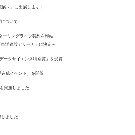
力発電展～』に出展します！
げについて
がネーミングライツ契約を締結
「東洋建設アリーナ」に決定～
I・データサイエンス特別賞」を受賞
場造成イベント）を開催
」を実施しました
催しました