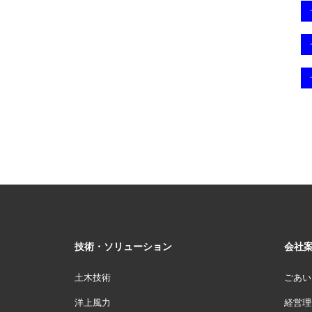
技術・ソリューション
会社
土木技術
ごあい
洋上風力
経営理